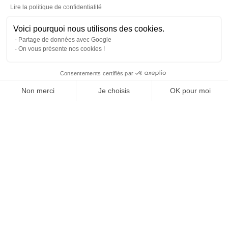
Lire la politique de confidentialité
TOFSCAN NOUVELLE
GÉNÉRATION
Voici pourquoi nous utilisons des cookies.
Partage de données avec Google
On vous présente nos cookies !
Consentements certifiés par
Non merci
Je choisis
OK pour moi
Plateforme de Gestion du Consentement : Personnalise
Axeptio consent
Notre plateforme vous permet d'adapter et de gérer vos 
Up'N'Dive
LUNETTES AUTO
COMPENSÉES