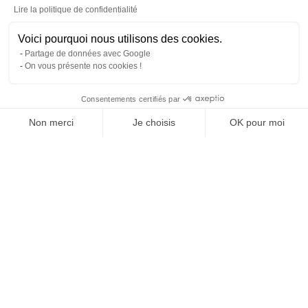
Lire la politique de confidentialité
KIT AUTOCONSOMMATION
PREASY
Voici pourquoi nous utilisons des cookies.
Partage de données avec Google
On vous présente nos cookies !
Consentements certifiés par
Non merci
Je choisis
OK pour moi
Plateforme de Gestion du Consentement : Personnalise
Axeptio consent
Notre plateforme vous permet d'adapter et de gérer vos 
Kyocera NIXKA
IMPRIMANTE BELHARRA