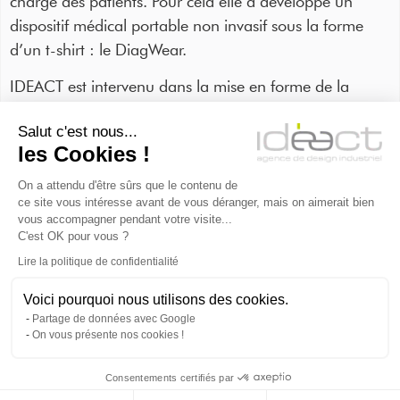
charge des patients. Pour cela elle a développé un
dispositif médical portable non invasif sous la forme
d’un t-shirt : le DiagWear.
IDEACT est intervenu dans la mise en forme de la
notice d’utilisation du produit
. Celle-ci a plusieurs
Salut c'est nous...
objectifs, notamment d’informer l’utilisateur et de le
les Cookies !
rassurer (simplicité d’utilisation, fiabilité du système).
Dans un second temps : communiquer l’image de la
On a attendu d'être sûrs que le contenu de
ce site vous intéresse avant de vous déranger, mais on aimerait bien
société (valeurs humaines, innovations, santé).
vous accompagner pendant votre visite...
C'est OK pour vous ?
Lire la politique de confidentialité
Voici pourquoi nous utilisons des cookies.
Partage de données avec Google
On vous présente nos cookies !
QUELQUES IMAGES
Consentements certifiés par