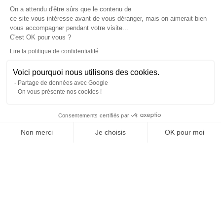
On a attendu d'être sûrs que le contenu de
ce site vous intéresse avant de vous déranger, mais on aimerait bien
vous accompagner pendant votre visite...
C'est OK pour vous ?
Lire la politique de confidentialité
Voici pourquoi nous utilisons des cookies.
Partage de données avec Google
On vous présente nos cookies !
Consentements certifiés par
Non merci
Je choisis
OK pour moi
Plateforme de Gestion du Consentement : Personnalise
Axeptio consent
Notre plateforme vous permet d'adapter et de gérer vos 
QUELQUES IMAGES