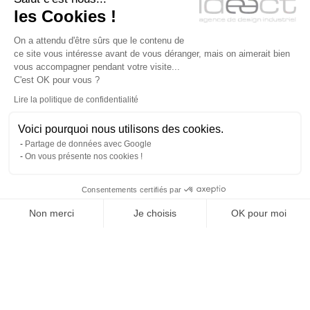
les Cookies !
On a attendu d'être sûrs que le contenu de
ce site vous intéresse avant de vous déranger, mais on aimerait bien
vous accompagner pendant votre visite...
C'est OK pour vous ?
QUELQUES IMAGES
Lire la politique de confidentialité
Voici pourquoi nous utilisons des cookies.
Partage de données avec Google
On vous présente nos cookies !
Consentements certifiés par
Non merci
Je choisis
OK pour moi
Plateforme de Gestion du Consentement : Personnalise
Axeptio consent
Notre plateforme vous permet d'adapter et de gérer vos 