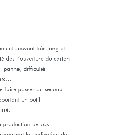
ument souvent très long et
té dès l’ouverture du carton
: panne, difficulté
 etc…
 le faire passer au second
ourtant un outil
lisé.
 production de vos
proposant la réalisation de